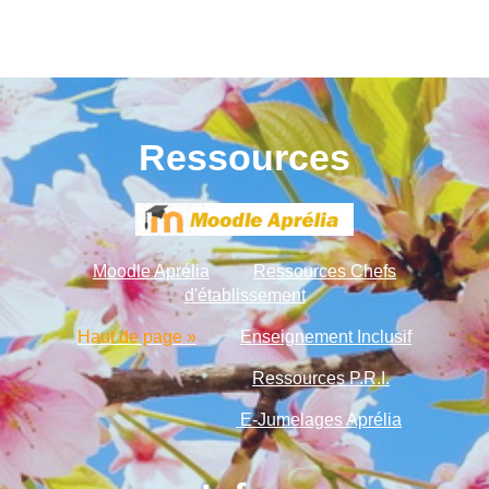
Ressources
Moodle Aprélia
Ressources Chefs
d'établissement
Haut de page »
Enseignement Inclusif
Ressources P.R.I.
E-Jumelages Aprélia