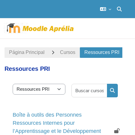
Selector
Salta al contenido principal
Página Principal
Cursos
Ressources PRI
Ressources PRI
Buscar curs
Categorías
Buscar cur
Boîte à outils des Personnes
Ressources Internes pour
l’Apprentissage et le Développement