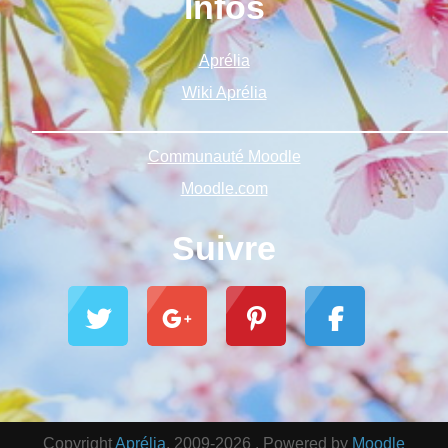
Infos
Aprélia
Wiki Aprélia
______________________________________________
Communauté Moodle
Moodle.com
Suivre
Copyright
Aprélia
. 2009-2026 . Powered by
Moodle