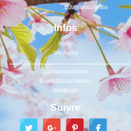
E-Jumelages Aprélia
Infos
Aprélia
Wiki Aprélia
______________________________________________
Communauté Moodle
Moodle Docs en français
Moodle.com
Suivre