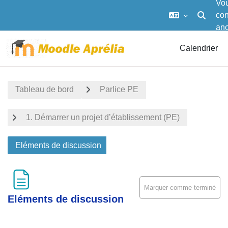
Vou
co
Activer/d
an
Passer au contenu principal
Calendrier
Tableau de bord
Parlice PE
1. Démarrer un projet d’établissement (PE)
Eléments de discussion
Marquer comme terminé
Eléments de discussion